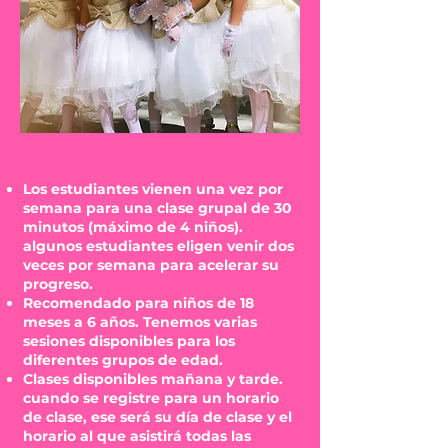
Los estudiantes vienen una vez por
semana para una clase grupal de 30
minutos (máximo de 4 niños).
algunos estudiantes eligen venir dos
veces por semana para acelerar su
progreso.
Recomendado para niños de 18
meses a 6 años. Tenemos varias
sesiones disponibles para los
diferentes grupos de edad.
Clases disponibles mañana y tarde.
cuando se registre para un horario
de clase, ese será su día de clase y el
horario al que asistirá todas las