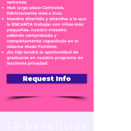
semanas.
No
A largo plazo
Contratos.
Estrictamente mes a mes.
Maestra divertida y atractiva a la que
le ENCANTA trabajar con niños más
pequeños. nuestro maestro
es
fondo
comprobado y
completamente capacitado en el
sistema Music Funtime.
¡Su hijo tendrá la oportunidad de
graduarse en nuestro programa de
lecciones privadas!
Request Info
15 beneficios