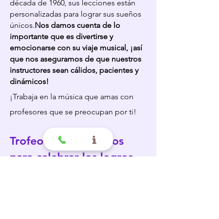
década de 1960, sus lecciones están
personalizadas para lograr sus sueños
únicos.
Nos damos cuenta de lo
importante que es divertirse y
emocionarse con su viaje musical, ¡así
que nos aseguramos de que nuestros
instructores sean cálidos, pacientes y
dinámicos!
¡Trabaja en la música que amas con
profesores que se preocupan por ti!
Trofeos y Certificados
para celebrar los logros.
Somos una de las únicas escuelas de
música en Glendora que otorga a
nuestros estudiantes certificados y
trofeos de logros por aprobar una