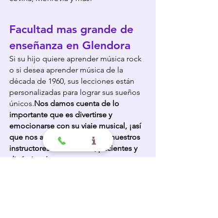
Facultad mas grande de
enseñanza en Glendora
Si su hijo quiere aprender
m
úsic
a rock
o si desea aprender música de la
década de 1960, sus lecciones están
personalizadas para lograr sus sueños
únicos.
Nos damos cuenta de lo
importante que es divertirse y
emocionarse con su viaje musical, ¡así
que nos aseguramos de que nuestros
instructores sean cálidos, pacientes y
dinámicos!
¡Trabaja en la música que amas con
profesores que se preocupan por ti!