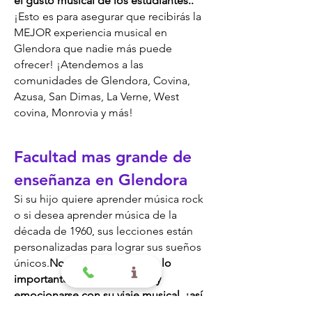
el gusto musical de los estudiantes.
.
¡Esto es para asegurar que recibirás la
MEJOR experiencia musical en
Glendora que nadie más puede
ofrecer! ¡At
endemos a las
comunidades de Glendora, Covina,
Azusa, San Dimas, La Verne, West
covina, Monrovia y más!
Facultad mas grande de
enseñanza en Glendora
Si su hijo quiere aprender
m
úsic
a rock
o si desea aprender música de la
década de 1960, sus lecciones están
personalizadas para lograr sus sueños
únicos.
Nos damos cuenta de lo
importante que es divertirse y
emocionarse con su viaje musical, ¡así
que nos aseguramos de que nuestros