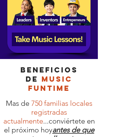
Beneficios
de
Music
FunTime
Mas de
750 familias locales
registradas
actualmente
...conviértete en
el próximo hoy
antes de que