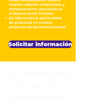
niños más pequeños. nuestro
maestro es
fondo
comprobado y
completamente capacitado en
el sistema Music Funtime.
¡Su hijo tendrá la oportunidad
de graduarse en nuestro
programa de lecciones privadas!
Solicitar información
15 beneficios
de ser un
estudiante