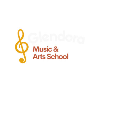
Ofreciendo clases de calidad de
guitarra, voz, canto, bajo, viola,
violín, batería y piano Clases para
Bebes y ninos pequenos, en
Glendora CA.
Glendora
Contacto