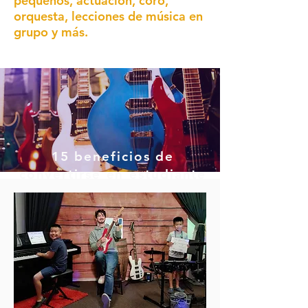
pequenos,
actuación, coro,
orquesta, lecciones de música en
grupo y más.
15 beneficios de
convertirse en estudiante