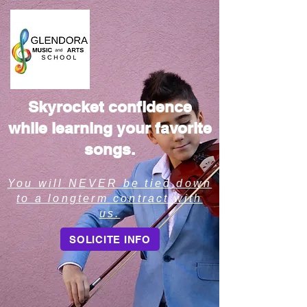
Skyrocket confidence
while learning your favorite
songs.
You will NEVER be tied down
to a long
term contract with
us.
SOLICITE INFO